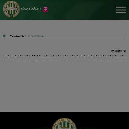
FŐOLDAL
»
TAG: MKSZ
SZŰRÉS
Jegyek
FM YouTube +
Hírek