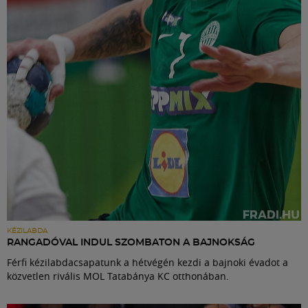
Labdarúgás
Szakosztályok
Meccscenter
Klub
Szolgáltatások
Shop
KÉZILABDA
RANGADÓVAL INDUL SZOMBATON A BAJNOKSÁG
Férfi kézilabdacsapatunk a hétvégén kezdi a bajnoki évadot a
Közösség
közvetlen rivális MOL Tatabánya KC otthonában.