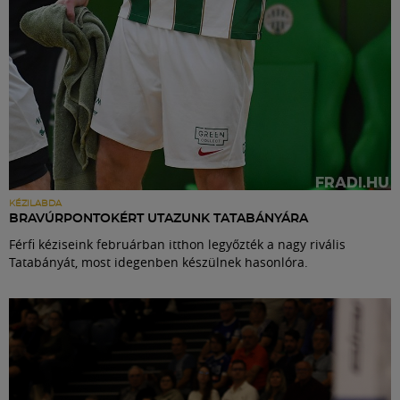
KÉZILABDA
BRAVÚRPONTOKÉRT UTAZUNK TATABÁNYÁRA
Férfi kéziseink februárban itthon legyőzték a nagy rivális
Tatabányát, most idegenben készülnek hasonlóra.