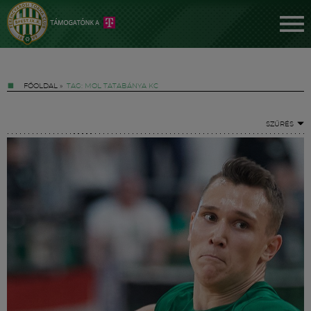
FŐOLDAL
»
TAG: MOL TATABÁNYA KC
SZŰRÉS
Jegyek
FM YouTube +
Hírek