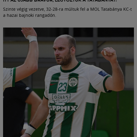
ITT AZ ÚJABB BRAVÚR, LEGYŐZTÜK A TATABÁNYÁT!
Szinte végig vezetve, 32-28-ra múltuk fel a MOL Tatabánya KC-t
a hazai bajnoki rangadón.