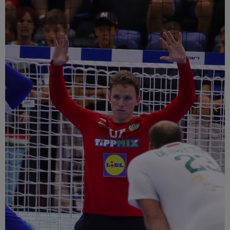
Múzeum
English