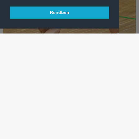
Rendben
KÉZILABDA
A TAVASZ LEGFONTOSABB HETE JÖN A BAJNOKSÁGBAN
Férfi kéziseinkre szerdán a csurgói idegenbeli, vasárnap pedig
a Tatabánya elleni hazai rangadó vár.
TÖBB