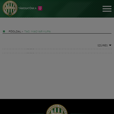
FŐOLDAL
»
TAG: MAGYAR KUPA
SZŰRÉS
Jegyek
FM YouTube +
Hírek