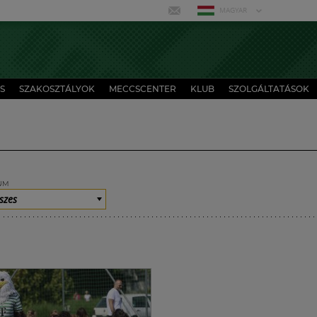
MAGYAR
S
SZAKOSZTÁLYOK
MECCSCENTER
KLUB
SZOLGÁLTATÁSOK
UM
szes