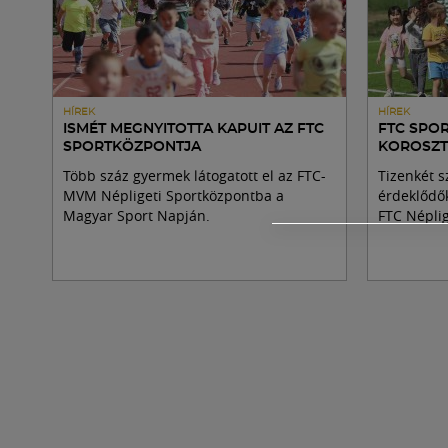
HÍREK
HÍREK
ISMÉT MEGNYITOTTA KAPUIT AZ FTC
FTC SPO
SPORTKÖZPONTJA
KOROSZT
Több száz gyermek látogatott el az FTC-
Tizenkét s
MVM Népligeti Sportközpontba a
érdeklődő
Magyar Sport Napján.
FTC Népli