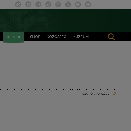
SHOP
KÖZÖSSÉG
MÚZEUM
JEGYEK
SZŰRŐK TÖRLÉSE