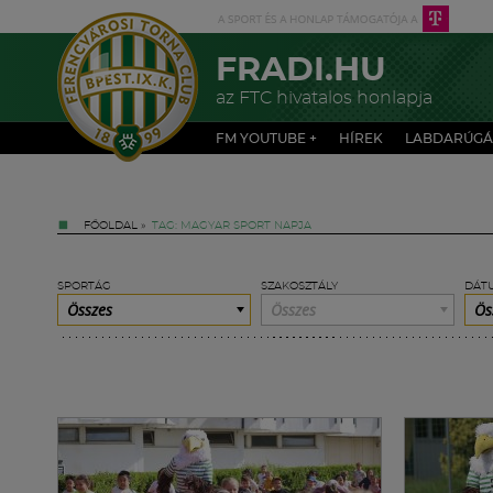
FRADI.HU
az FTC hivatalos honlapja
FM YOUTUBE +
HÍREK
LABDARÚGÁ
FŐOLDAL
»
TAG: MAGYAR SPORT NAPJA
SPORTÁG
SZAKOSZTÁLY
DÁT
Összes
Összes
Ös