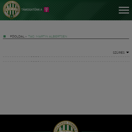
FŐOLDAL
»
TAG: MARTIN ALBERTSEN
SZŰRÉS
Jegyek
FM YouTube +
Hírek