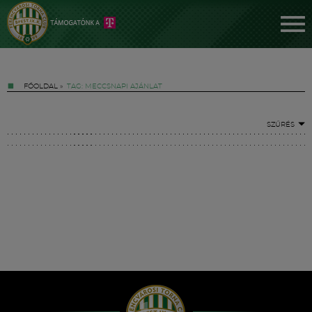
FŐOLDAL
»
TAG: MECCSNAPI AJÁNLAT
SZŰRÉS
Jegyek
FM YouTube +
Hírek