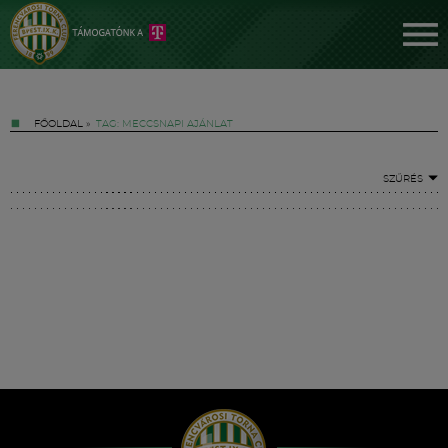
FŐOLDAL
»
TAG: MECCSNAPI AJÁNLAT
SZŰRÉS
Jegyek
FM YouTube +
Hírek