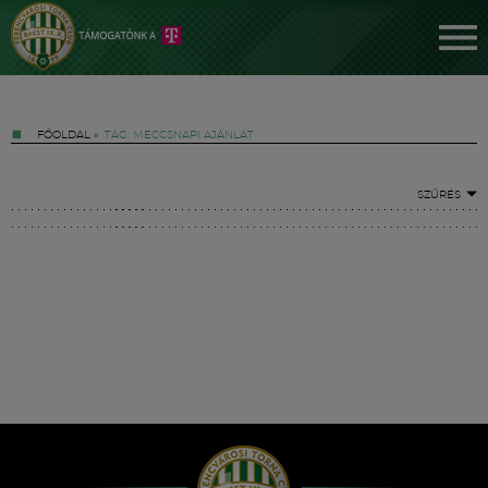
FŐOLDAL
»
TAG: MECCSNAPI AJÁNLAT
SZŰRÉS
Jegyek
FM YouTube +
Hírek