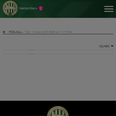
FŐOLDAL
»
TAG: MIHÁLYVÁRI-FARKAS VIKTÓRIA
SZŰRÉS
Jegyek
FM YouTube +
Hírek