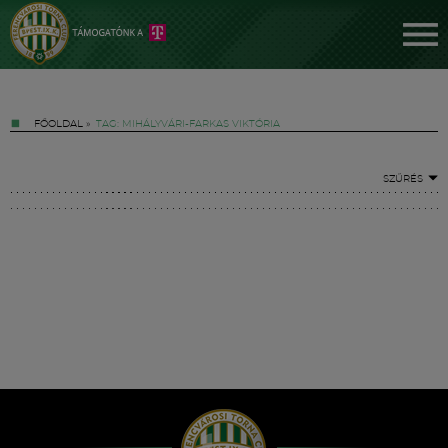
FŐOLDAL
»
TAG: MIHÁLYVÁRI-FARKAS VIKTÓRIA
SZŰRÉS
Jegyek
FM YouTube +
Hírek