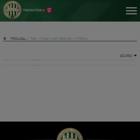
FŐOLDAL
»
TAG: MIHÁLYVÁRI-FARKAS VIKTÓRIA
SZŰRÉS
Jegyek
FM YouTube +
Hírek