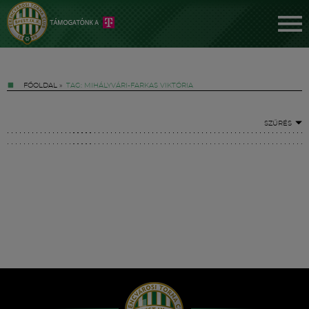
FŐOLDAL
»
TAG: MIHÁLYVÁRI-FARKAS VIKTÓRIA
SZŰRÉS
Jegyek
FM YouTube +
Hírek