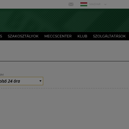
MAGYAR
S
SZAKOSZTÁLYOK
MECCSCENTER
KLUB
SZOLGÁLTATÁSOK
UM
olsó 24 óra