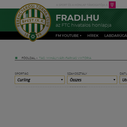
FRADI.HU
az FTC hivatalos honlapja
FM YOUTUBE +
HÍREK
LABDARÚGÁ
FŐOLDAL
»
TAG: MIHÁLYVÁRI-FARKAS VIKTÓRIA
SPORTÁG
SZAKOSZTÁLY
DÁT
Curling
Összes
Ut