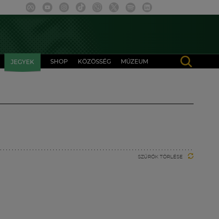
SHOP
KÖZÖSSÉG
MÚZEUM
JEGYEK
SZŰRŐK TÖRLÉSE