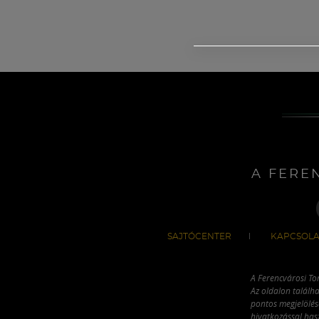
A FERE
SAJTÓCENTER
KAPCSOLA
A Ferencvárosi To
Az oldalon találha
pontos megjelölésé
hivatkozással has