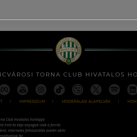
NCVÁROSI TORNA CLUB HIVATALOS H
T
IMPRESSZUM
MODERÁLÁSI ALAPELVEK
HON
rna Club hivatalos honlapja
tó írott és képi anyagok csak a forrás
vel, internetes felhasználás esetén aktív
ználhatóak fel.