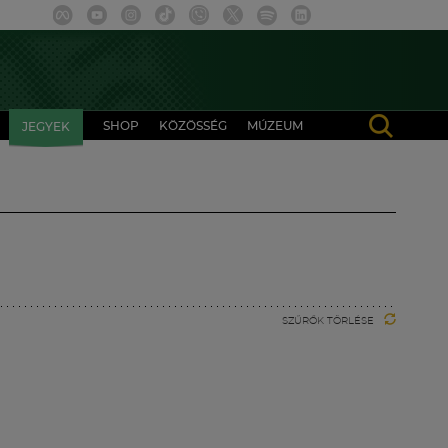
SHOP
KÖZÖSSÉG
MÚZEUM
JEGYEK
SZŰRŐK TÖRLÉSE