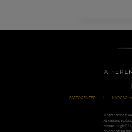
A FERE
SAJTÓCENTER
KAPCSOLA
A Ferencvárosi To
Az oldalon találha
pontos megjelölésé
hivatkozással has