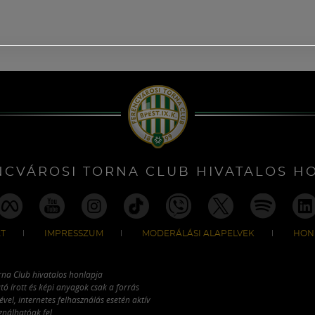
NCVÁROSI TORNA CLUB HIVATALOS H
T
IMPRESSZUM
MODERÁLÁSI ALAPELVEK
HON
rna Club hivatalos honlapja
tó írott és képi anyagok csak a forrás
vel, internetes felhasználás esetén aktív
ználhatóak fel.