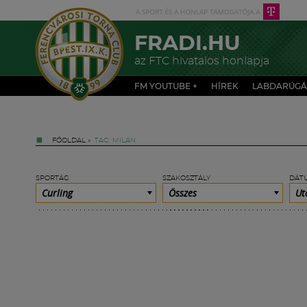
FRADI.HU
az FTC hivatalos honlapja
FM YOUTUBE +
HÍREK
LABDARÚGÁ
FŐOLDAL
»
TAG: MILÁN
SPORTÁG
SZAKOSZTÁLY
DÁT
Curling
Összes
Ut