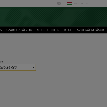
MAGYAR
S
SZAKOSZTÁLYOK
MECCSCENTER
KLUB
SZOLGÁLTATÁSOK
UM
olsó 24 óra