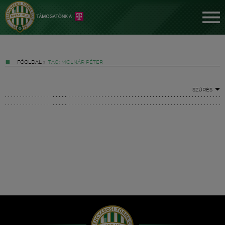
FŐOLDAL
»
TAG: MOLNÁR PÉTER
SZŰRÉS
Jegyek
FM YouTube +
Hírek