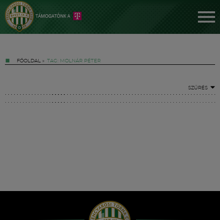
FŐOLDAL
»
TAG: MOLNÁR PÉTER
SZŰRÉS
Jegyek
FM YouTube +
Hírek