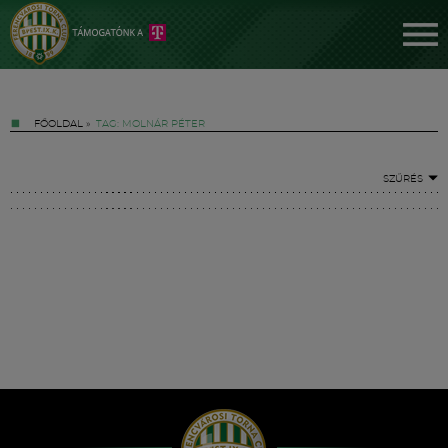
FŐOLDAL
»
TAG: MOLNÁR PÉTER
SZŰRÉS
Jegyek
FM YouTube +
Hírek