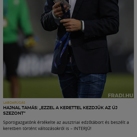
Labdarúgás
Szakosztályok
Meccscenter
Klub
Szolgáltatások
Shop
LABDARÚGÁS
HAJNAL TAMÁS: „EZZEL A KERETTEL KEZDJÜK AZ ÚJ
SZEZONT”
Közösség
Sportigazgatónk értékelte az ausztriai edzőtábort és beszélt a
keretben történt változásokról is – INTERJÚ!