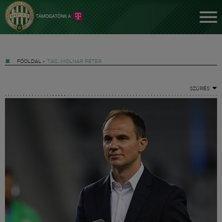
FŐOLDAL
»
TAG: MOLNÁR PÉTER
SZŰRÉS
Jegyek
FM YouTube +
Hírek