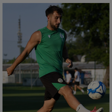
Múzeum
English