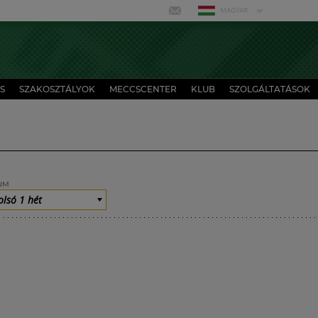
MAGYAR
S
SZAKOSZTÁLYOK
MECCSCENTER
KLUB
SZOLGÁLTATÁSOK
UM
olsó 1 hét