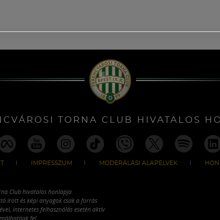
NCVÁROSI TORNA CLUB HIVATALOS H
T
IMPRESSZUM
MODERÁLÁSI ALAPELVEK
HON
rna Club hivatalos honlapja
tó írott és képi anyagok csak a forrás
vel, internetes felhasználás esetén aktív
ználhatóak fel.