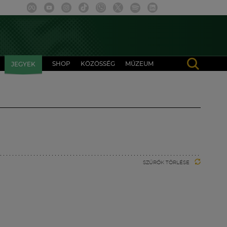
SHOP
KÖZÖSSÉG
MÚZEUM
JEGYEK
SZŰRŐK TÖRLÉSE