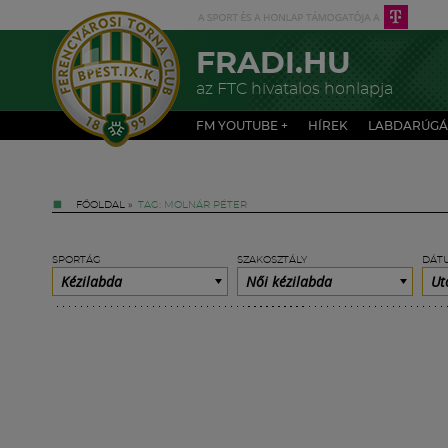
FRADI.HU
az FTC hivatalos honlapja
FM YOUTUBE +
HÍREK
LABDARÚGÁ
FŐOLDAL
»
TAG: MOLNÁR PÉTER
SPORTÁG
SZAKOSZTÁLY
DÁT
Kézilabda
Női kézilabda
Ut