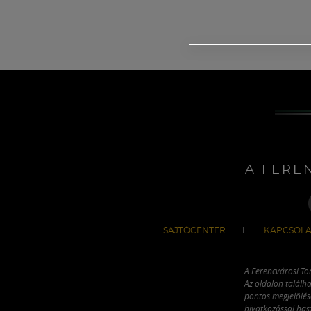
A FERE
SAJTÓCENTER
KAPCSOLA
A Ferencvárosi To
Az oldalon találha
pontos megjelölésé
hivatkozással has