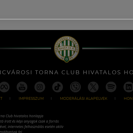
NCVÁROSI TORNA CLUB HIVATALOS H
T
IMPRESSZUM
MODERÁLÁSI ALAPELVEK
HON
rna Club hivatalos honlapja
tó írott és képi anyagok csak a forrás
vel, internetes felhasználás esetén aktív
ználhatóak fel.