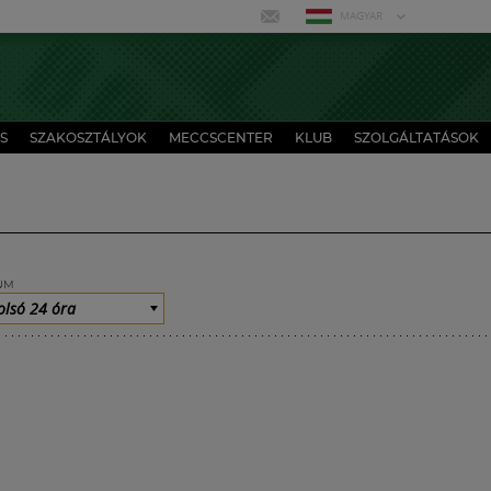
MAGYAR
S
SZAKOSZTÁLYOK
MECCSCENTER
KLUB
SZOLGÁLTATÁSOK
UM
olsó 24 óra