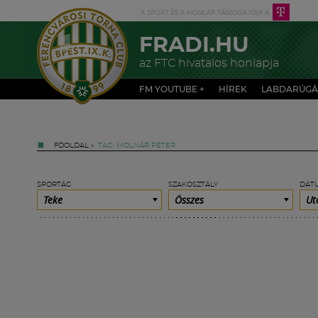
FRADI.HU
az FTC hivatalos honlapja
FM YOUTUBE +
HÍREK
LABDARÚGÁ
FŐOLDAL
»
TAG: MOLNÁR PÉTER
SPORTÁG
SZAKOSZTÁLY
DÁT
Teke
Összes
Ut