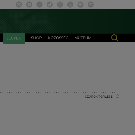
SHOP
KÖZÖSSÉG
MÚZEUM
JEGYEK
SZŰRŐK TÖRLÉSE