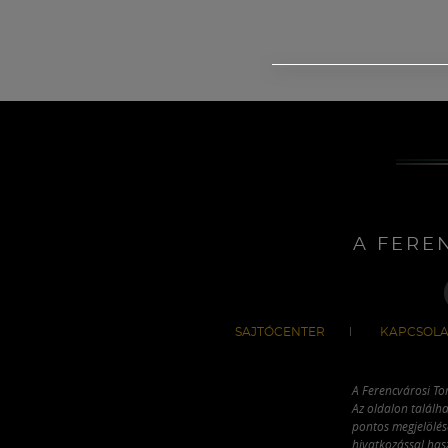
A FERE
SAJTÓCENTER
KAPCSOLA
A Ferencvárosi To
Az oldalon találha
pontos megjelölésé
hivatkozással has