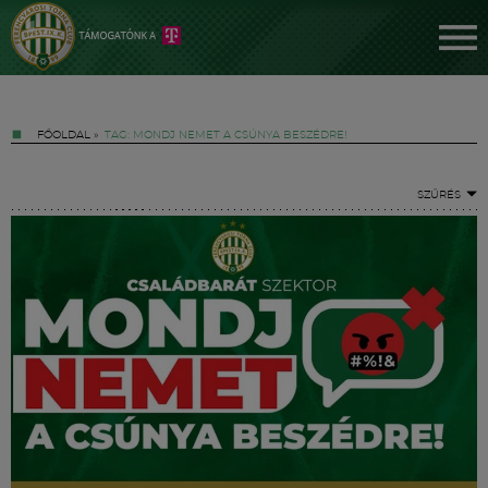
FŐOLDAL
»
TAG: MONDJ NEMET A CSÚNYA BESZÉDRE!
SZŰRÉS
Jegyek
FM YouTube +
Hírek