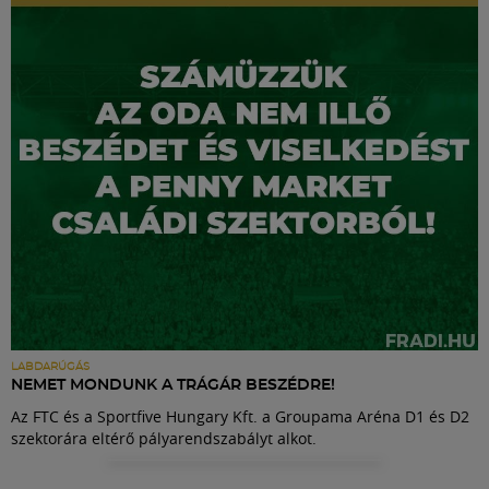
Labdarúgás
Szakosztályok
Meccscenter
Klub
Szolgáltatások
Shop
LABDARÚGÁS
NEMET MONDUNK A TRÁGÁR BESZÉDRE!
Az FTC és a Sportfive Hungary Kft. a Groupama Aréna D1 és D2
Közösség
szektorára eltérő pályarendszabályt alkot.