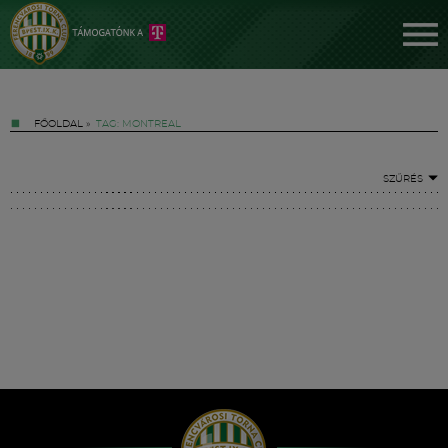
FŐOLDAL
»
TAG: MONTREAL
SZŰRÉS
Jegyek
FM YouTube +
Hírek