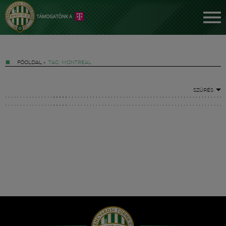
FŐOLDAL
»
TAG: MONTREAL
SZŰRÉS
Jegyek
FM YouTube +
Hírek