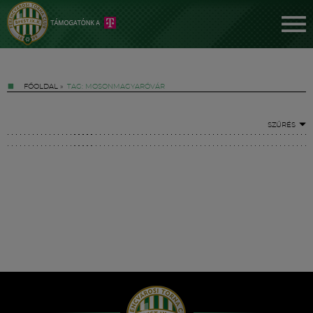
FŐOLDAL
»
TAG: MOSONMAGYARÓVÁR
SZŰRÉS
Jegyek
FM YouTube +
Hírek