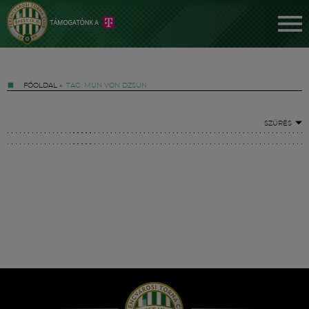
FŐOLDAL
»
TAG: MUN VON DZSUN
SZŰRÉS
Jegyek
FM YouTube +
Hírek