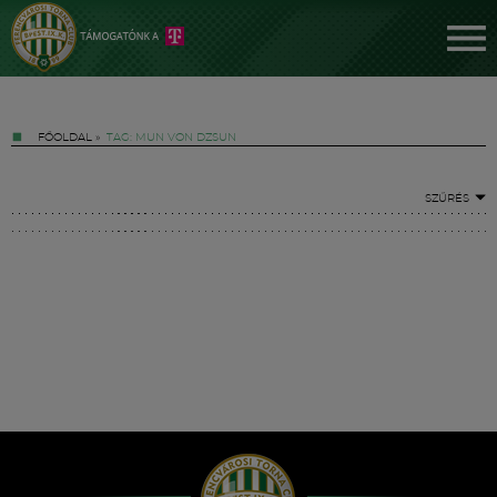
FŐOLDAL
»
TAG: MUN VON DZSUN
SZŰRÉS
Jegyek
FM YouTube +
Hírek