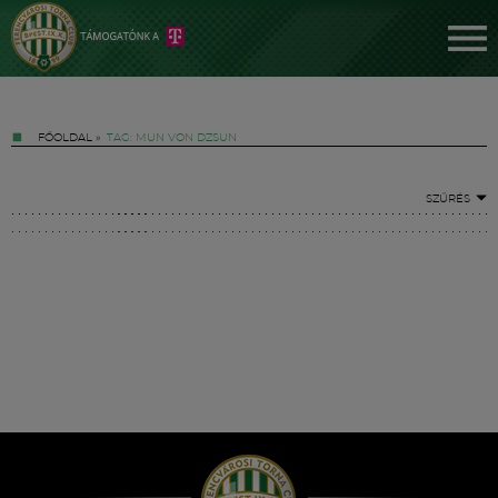
FŐOLDAL
»
TAG: MUN VON DZSUN
SZŰRÉS
Jegyek
FM YouTube +
Hírek