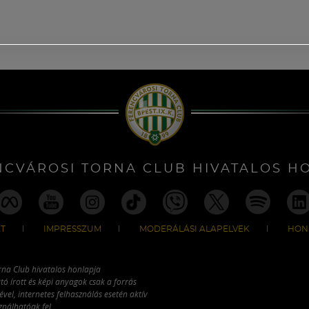
NCVÁROSI TORNA CLUB HIVATALOS H
T
IMPRESSZUM
MODERÁLÁSI ALAPELVEK
HON
rna Club hivatalos honlapja
tó írott és képi anyagok csak a forrás
vel, internetes felhasználás esetén aktív
ználhatóak fel.