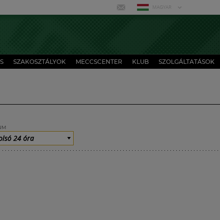
MAGYAR
S
SZAKOSZTÁLYOK
MECCSCENTER
KLUB
SZOLGÁLTATÁSOK
UM
olsó 24 óra