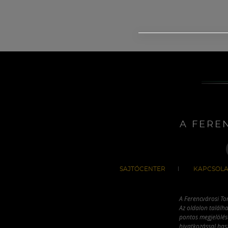
A FERE
SAJTÓCENTER
KAPCSOLA
A Ferencvárosi To
Az oldalon találha
pontos megjelölésé
hivatkozással has