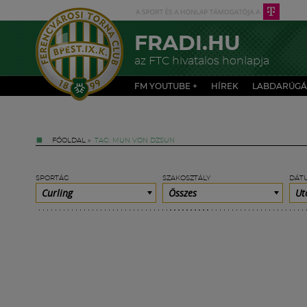
FRADI.HU
az FTC hivatalos honlapja
FM YOUTUBE +
HÍREK
LABDARÚGÁ
FŐOLDAL
»
TAG: MUN VON DZSUN
SPORTÁG
SZAKOSZTÁLY
DÁT
Curling
Összes
Ut