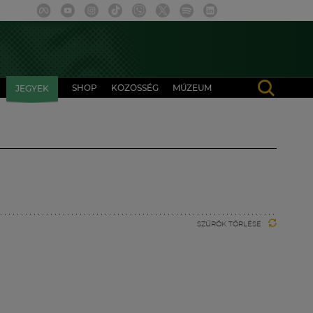
SHOP
KÖZÖSSÉG
MÚZEUM
JEGYEK
SZŰRŐK TÖRLÉSE