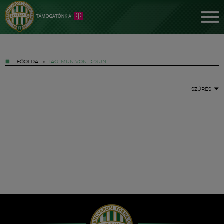
FŐOLDAL
»
TAG: MUN VON DZSUN
SZŰRÉS
Jegyek
FM YouTube +
Hírek