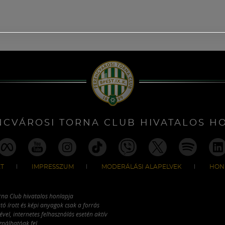
NCVÁROSI TORNA CLUB HIVATALOS H
T
IMPRESSZUM
MODERÁLÁSI ALAPELVEK
HON
rna Club hivatalos honlapja
tó írott és képi anyagok csak a forrás
vel, internetes felhasználás esetén aktív
ználhatóak fel.