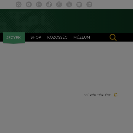
SHOP
KÖZÖSSÉG
MÚZEUM
JEGYEK
SZŰRŐK TÖRLÉSE