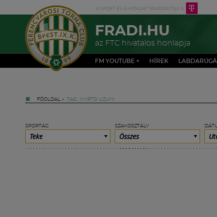
FRADI.HU
az FTC hivatalos honlapja
FM YOUTUBE +
HÍREK
LABDARÚGÁ
FŐOLDAL
»
TAG: MYRTO UZUNI
SPORTÁG
SZAKOSZTÁLY
DÁT
Teke
Összes
Ut