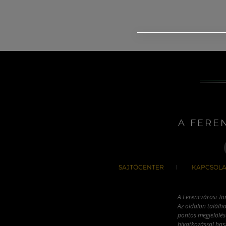
A FERE
SAJTÓCENTER
KAPCSOLA
A Ferencvárosi To
Az oldalon találha
pontos megjelölésé
hivatkozással has