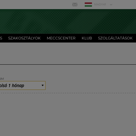
MAGYAR
S
SZAKOSZTÁLYOK
MECCSCENTER
KLUB
SZOLGÁLTATÁSOK
UM
olsó 1 hónap