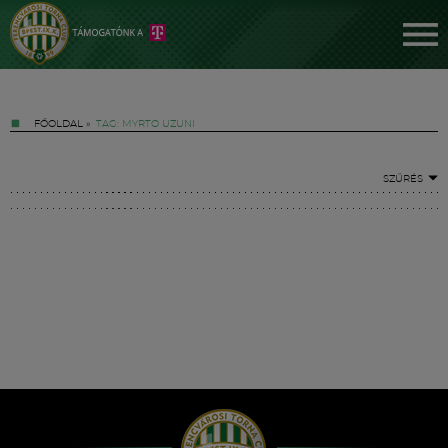
FŐOLDAL
»
TAG: MYRTO UZUNI
SZŰRÉS
Jegyek
FM YouTube +
Hírek