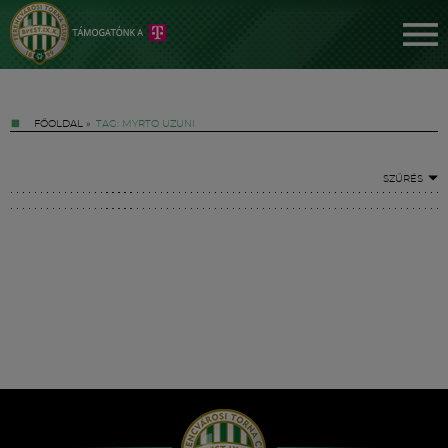
FŐOLDAL
»
TAG: MYRTO UZUNI
SZŰRÉS
Jegyek
FM YouTube +
Hírek