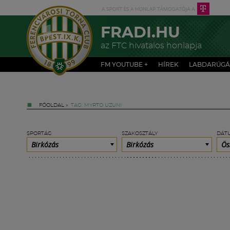
FRADI.HU
az FTC hivatalos honlapja
FM YOUTUBE +
HÍREK
LABDARÚGÁ
FŐOLDAL
»
TAG: MYRTO UZUNI
SPORTÁG
SZAKOSZTÁLY
DÁT
Birkózás
Birkózás
Ös