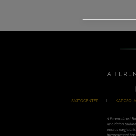
A FERE
SAJTÓCENTER
KAPCSOLA
A Ferencvárosi To
Az oldalon találha
pontos megjelölésé
hivatkozással has