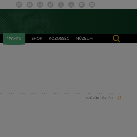
SHOP
KÖZÖSSÉG
MÚZEUM
JEGYEK
SZŰRŐK TÖRLÉSE