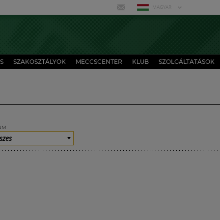
MAGYAR
S
SZAKOSZTÁLYOK
MECCSCENTER
KLUB
SZOLGÁLTATÁSOK
UM
szes