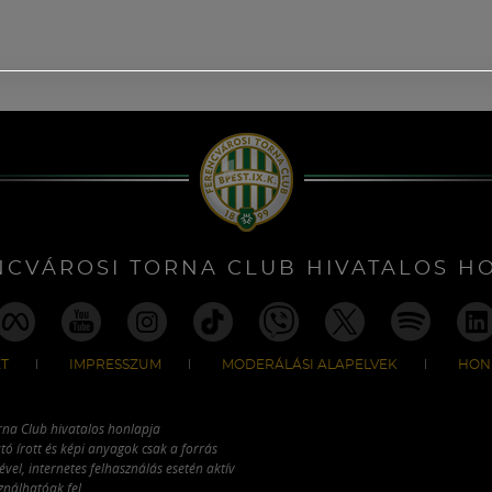
NCVÁROSI TORNA CLUB HIVATALOS H
T
IMPRESSZUM
MODERÁLÁSI ALAPELVEK
HON
rna Club hivatalos honlapja
tó írott és képi anyagok csak a forrás
vel, internetes felhasználás esetén aktív
ználhatóak fel.