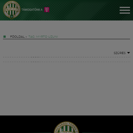
FŐOLDAL
»
TAG: MYRTO UZUNI
SZŰRÉS
Jegyek
FM YouTube +
Hírek