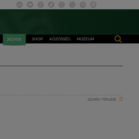
SHOP
KÖZÖSSÉG
MÚZEUM
JEGYEK
SZŰRŐK TÖRLÉSE