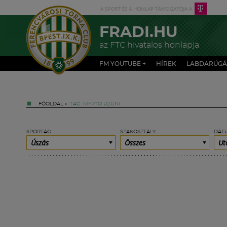
FRADI.HU
az FTC hivatalos honlapja
FM YOUTUBE +
HÍREK
LABDARÚGÁ
FŐOLDAL
»
TAG: MYRTO UZUNI
SPORTÁG
SZAKOSZTÁLY
DÁT
Úszás
Összes
Ut