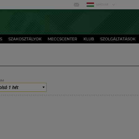
MAGYAR
S
SZAKOSZTÁLYOK
MECCSCENTER
KLUB
SZOLGÁLTATÁSOK
UM
olsó 1 hét