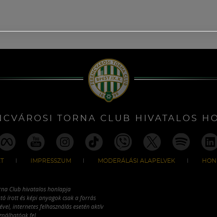
NCVÁROSI TORNA CLUB HIVATALOS H
T
IMPRESSZUM
MODERÁLÁSI ALAPELVEK
HON
rna Club hivatalos honlapja
tó írott és képi anyagok csak a forrás
vel, internetes felhasználás esetén aktív
ználhatóak fel.