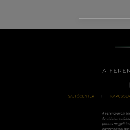
A FERE
SAJTÓCENTER
KAPCSOLA
A Ferencvárosi To
Az oldalon találha
pontos megjelölésé
hivatkozással has