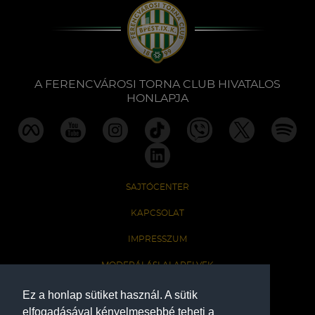
A FERENCVÁROSI TORNA CLUB HIVATALOS
HONLAPJA
SAJTÓCENTER
KAPCSOLAT
IMPRESSZUM
MODERÁLÁSI ALAPELVEK
HONLAP ADATKEZELÉSI TÁJÉKOZTATÓ
Ez a honlap sütiket használ. A sütik
elfogadásával kényelmesebbé teheti a