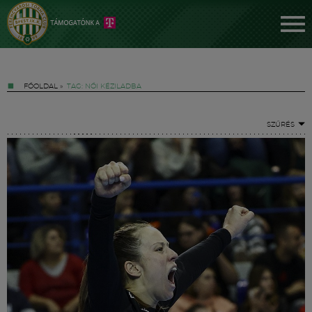
FŐOLDAL
»
TAG: NŐI KÉZILADBA
SZŰRÉS
Jegyek
FM YouTube +
Hírek