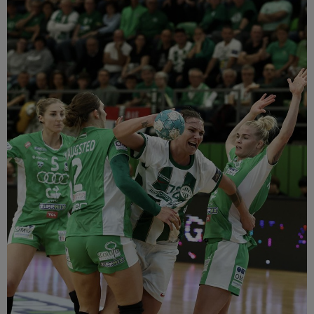
Múzeum
English