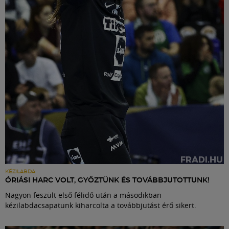
Labdarúgás
Szakosztályok
Meccscenter
Klub
Szolgáltatások
Shop
KÉZILABDA
ÓRIÁSI HARC VOLT, GYŐZTÜNK ÉS TOVÁBBJUTOTTUNK!
Nagyon feszült első félidő után a másodikban
Közösség
kézilabdacsapatunk kiharcolta a továbbjutást érő sikert.