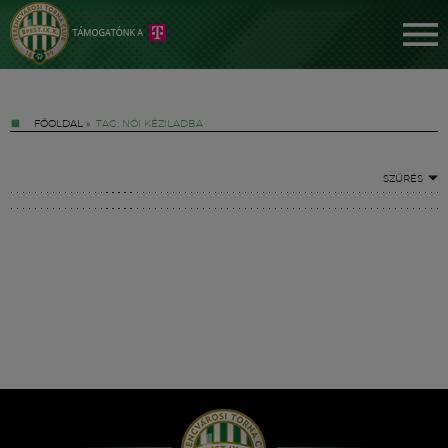
FŐOLDAL
»
TAG: NŐI KÉZILADBA
SZŰRÉS
Jegyek
FM YouTube +
Hírek