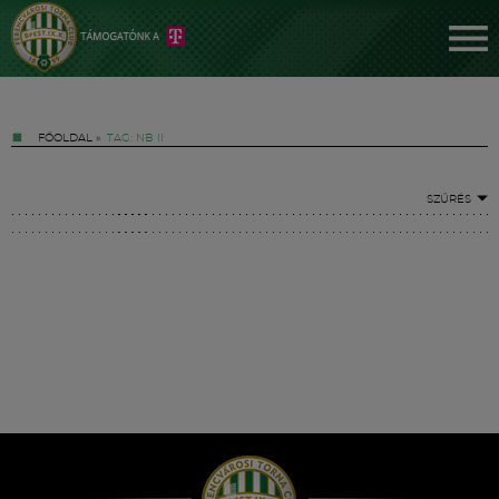
FŐOLDAL
»
TAG: NB II
SZŰRÉS
Jegyek
FM YouTube +
Hírek