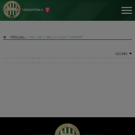
FŐOLDAL
»
TAG: NB III DÉL-NYUGATI CSOPORT
SZŰRÉS
Jegyek
FM YouTube +
Hírek