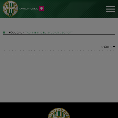
FŐOLDAL
»
TAG: NB III DÉL-NYUGATI CSOPORT
SZŰRÉS
Jegyek
FM YouTube +
Hírek