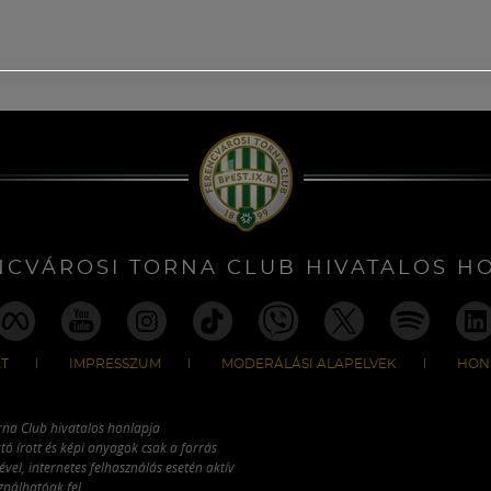
NCVÁROSI TORNA CLUB HIVATALOS H
T
IMPRESSZUM
MODERÁLÁSI ALAPELVEK
HON
rna Club hivatalos honlapja
tó írott és képi anyagok csak a forrás
vel, internetes felhasználás esetén aktív
ználhatóak fel.