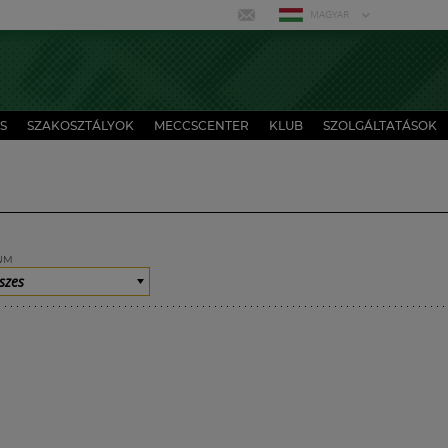
MAGYAR
S
SZAKOSZTÁLYOK
MECCSCENTER
KLUB
SZOLGÁLTATÁSOK
UM
szes