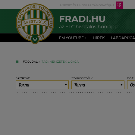
FRADI.HU
az FTC hivatalos honlapja
FM YOUTUBE +
HÍREK
LABDARÚGÁ
FŐOLDAL
»
TAG: NEMZETEK LIGÁJA
SPORTÁG
SZAKOSZTÁLY
DÁT
Torna
Torna
Ös