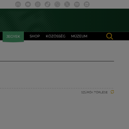
SHOP
KÖZÖSSÉG
MÚZEUM
JEGYEK
SZŰRŐK TÖRLÉSE