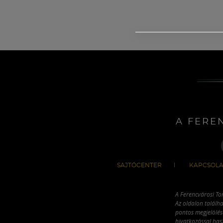
A FERE
SAJTÓCENTER
KAPCSOLA
A Ferencvárosi To
Az oldalon találha
pontos megjelölésé
hivatkozással has