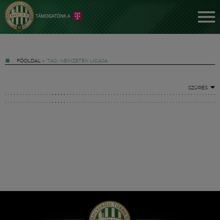
FŐOLDAL
»
TAG: NEMZETEK LIGÁJA
SZŰRÉS
Jegyek
FM YouTube +
Hírek