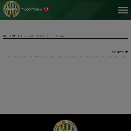
FŐOLDAL
»
TAG: NEMZETEK LIGÁJA
SZŰRÉS
Jegyek
FM YouTube +
Hírek