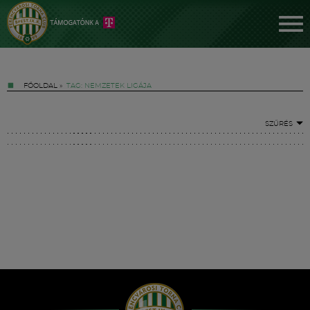
FŐOLDAL
»
TAG: NEMZETEK LIGÁJA
SZŰRÉS
Jegyek
FM YouTube +
Hírek