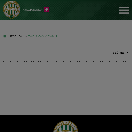
FŐOLDAL
»
TAG: NOVÁK DÁNIEL
SZŰRÉS
Jegyek
FM YouTube +
Hírek