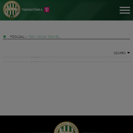
FŐOLDAL
»
TAG: NOVÁK DÁNIEL
SZŰRÉS
Jegyek
FM YouTube +
Hírek