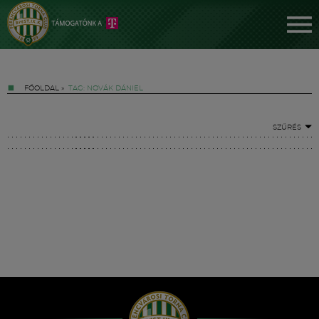
FŐOLDAL
»
TAG: NOVÁK DÁNIEL
SZŰRÉS
Jegyek
FM YouTube +
Hírek