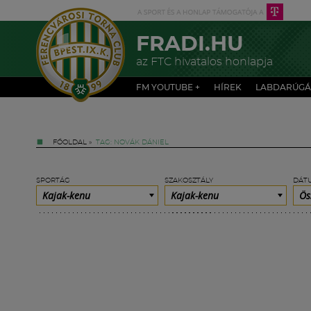
FRADI.HU
az FTC hivatalos honlapja
FM YOUTUBE +
HÍREK
LABDARÚGÁ
FŐOLDAL
»
TAG: NOVÁK DÁNIEL
SPORTÁG
SZAKOSZTÁLY
DÁT
Kajak-kenu
Kajak-kenu
Ös