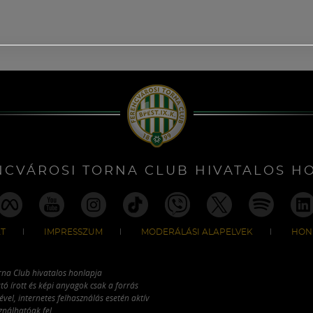
NCVÁROSI TORNA CLUB HIVATALOS H
T
IMPRESSZUM
MODERÁLÁSI ALAPELVEK
HON
rna Club hivatalos honlapja
tó írott és képi anyagok csak a forrás
vel, internetes felhasználás esetén aktív
ználhatóak fel.