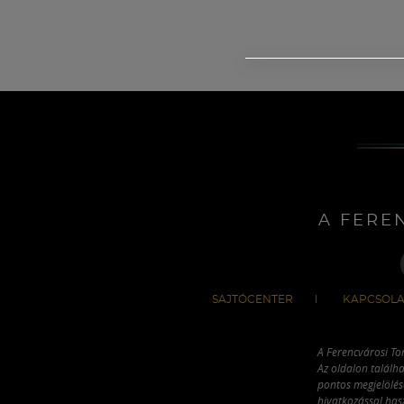
A FERE
SAJTÓCENTER
KAPCSOLA
A Ferencvárosi To
Az oldalon találha
pontos megjelölésé
hivatkozással has