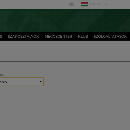
MAGYAR
S
SZAKOSZTÁLYOK
MECCSCENTER
KLUB
SZOLGÁLTATÁSOK
UM
szes