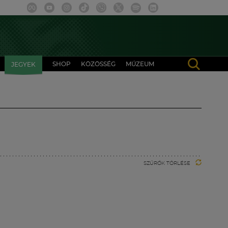
SHOP
KÖZÖSSÉG
MÚZEUM
JEGYEK
SZŰRŐK TÖRLÉSE