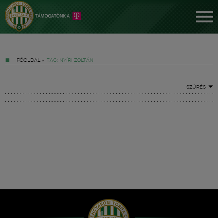
FŐOLDAL
»
TAG: NYÍRI ZOLTÁN
SZŰRÉS
Jegyek
FM YouTube +
Hírek