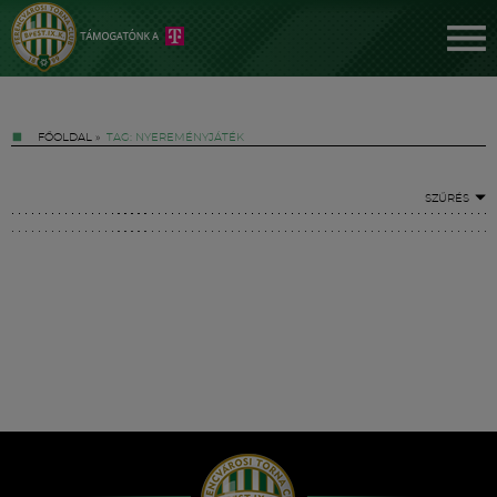
FŐOLDAL
»
TAG: NYEREMÉNYJÁTÉK
SZŰRÉS
Jegyek
FM YouTube +
Hírek